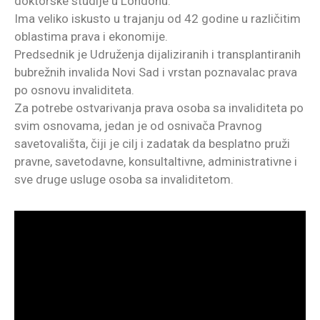
doktorske studije u Londonu.
Ima veliko iskusto u trajanju od 42 godine u različitim
oblastima prava i ekonomije.
Predsednik je Udruženja dijaliziranih i transplantiranih
bubrežnih invalida Novi Sad i vrstan poznavalac prava
po osnovu invaliditeta.
Za potrebe ostvarivanja prava osoba sa invaliditeta po
svim osnovama, jedan je od osnivača Pravnog
savetovališta, čiji je cilj i zadatak da besplatno pruži
pravne, savetodavne, konsultaltivne, administrativne i
sve druge usluge osoba sa invaliditetom.